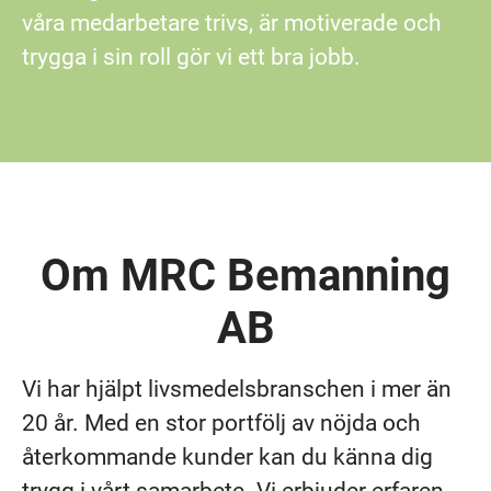
våra medarbetare trivs, är motiverade och
trygga i sin roll gör vi ett bra jobb.
Om MRC Bemanning
AB
Vi har hjälpt livsmedelsbranschen i mer än
20 år. Med en stor portfölj av nöjda och
återkommande kunder kan du känna dig