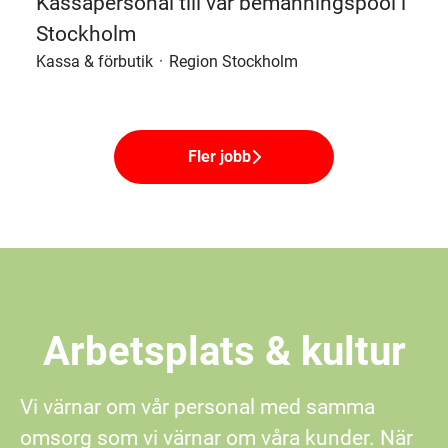
Kassapersonal till vår bemanningspool i
Stockholm
Kassa & förbutik
·
Region Stockholm
Fler jobb
Arbetsplats & kultur
Vi värnar om vår personal med samma
omsorg som vi värnar om våra kunder. När