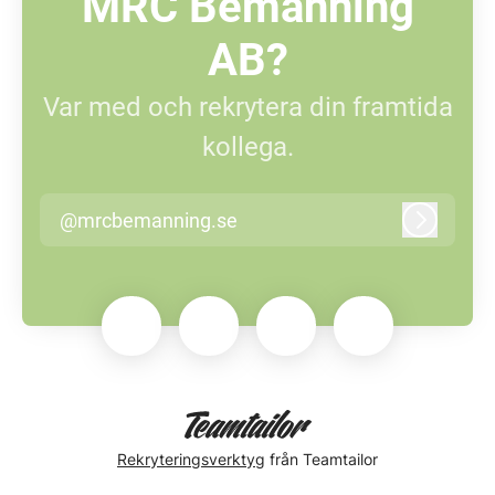
MRC Bemanning
AB?
Var med och rekrytera din framtida
kollega.
@mrcbemanning.se
Logga in
Rekryteringsverktyg
från Teamtailor