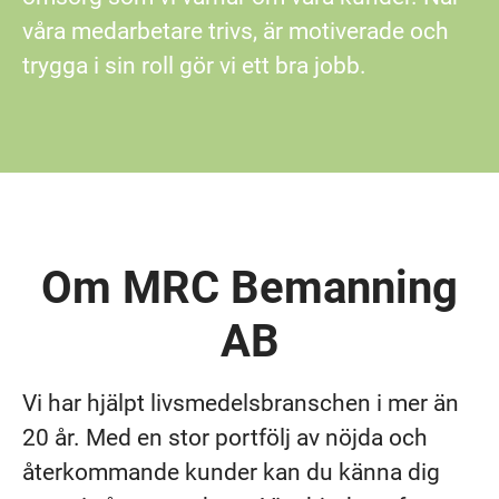
våra medarbetare trivs, är motiverade och
trygga i sin roll gör vi ett bra jobb.
Om MRC Bemanning
AB
Vi har hjälpt livsmedelsbranschen i mer än
20 år. Med en stor portfölj av nöjda och
återkommande kunder kan du känna dig