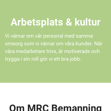
Arbetsplats & kultur
Vi värnar om vår personal med samma
omsorg som vi värnar om våra kunder. När
våra medarbetare trivs, är motiverade och
trygga i sin roll gör vi ett bra jobb.
Om MRC Bemanning