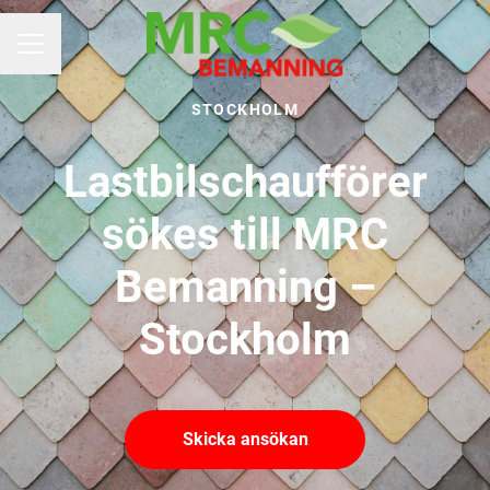
KARRIÄRMENY
STOCKHOLM
Lastbilschaufförer
sökes till MRC
Bemanning –
Stockholm
Skicka ansökan