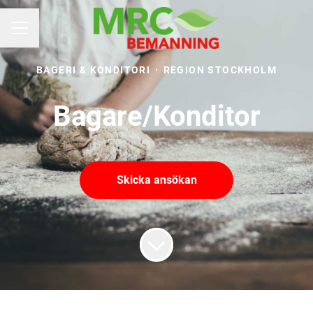
KARRIÄRMENY
BAGERI & KONDITORI
·
REGION STOCKHOLM
Bagare/Konditor
Skicka ansökan